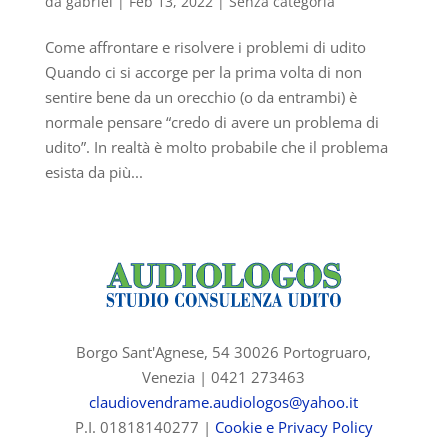
da
gabriel
|
Feb 13, 2022
|
Senza categoria
Come affrontare e risolvere i problemi di udito
Quando ci si accorge per la prima volta di non
sentire bene da un orecchio (o da entrambi) è
normale pensare “credo di avere un problema di
udito”. In realtà è molto probabile che il problema
esista da più...
Borgo Sant'Agnese, 54 30026 Portogruaro,
Venezia |
0421 273463
claudiovendrame.audiologos@yahoo.it
P.I. 01818140277 |
Cookie e Privacy Policy